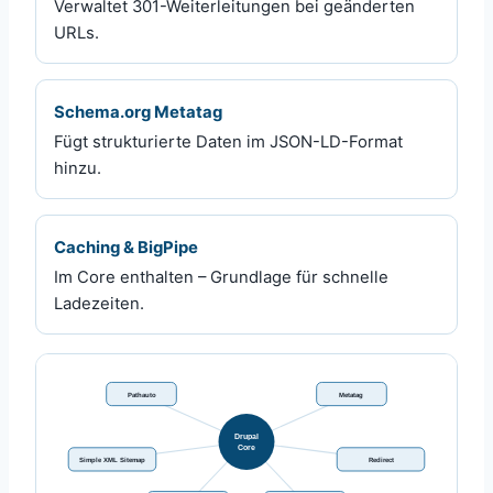
Verwaltet 301-Weiterleitungen bei geänderten
URLs.
Schema.org Metatag
Fügt strukturierte Daten im JSON-LD-Format
hinzu.
Caching & BigPipe
Im Core enthalten – Grundlage für schnelle
Ladezeiten.
Pathauto
Metatag
Drupal
Core
Simple XML Sitemap
Redirect