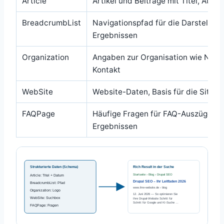
Article
Artikel und Beiträge mit Titel, Auto
BreadcrumbList
Navigationspfad für die Darstellung
Ergebnissen
Organization
Angaben zur Organisation wie Name
Kontakt
WebSite
Website-Daten, Basis für die Sitel
FAQPage
Häufige Fragen für FAQ-Auszüge in
Ergebnissen
Strukturierte Daten (Schema)
Rich Result in der Suche
Startseite › Blog › Drupal SEO
Article: Titel + Datum
Drupal SEO – Ihr Leitfaden 2026
BreadcrumbList: Pfad
www.ihre-website.de › blog
Organization: Logo
12. Juni 2026 — So optimieren Sie
WebSite: Suchbox
Ihre Drupal-Website Schritt für
Schritt für Google und KI-Suche …
FAQPage: Fragen