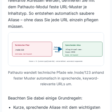
relevante Adressen werden, definieren Sie mit
dem Pathauto-Modul feste URL-Muster je
Inhaltstyp. So entstehen automatisch saubere
Aliase – ohne dass Sie jede URL einzeln pflegen
müssen.
Technischer Pfad
Sprechender Alias
Pathauto
/blog/drupal-seo-
/node/123
Muster
tipps-2026
nicht lesbar, kein Keyword
lesbar, mit Keyword
Muster z. B. /[content-type]/[node:title] – einmal definiert, automatisch angewendet.
Pathauto wandelt technische Pfade wie /node/123 anhand
fester Muster automatisch in sprechende, keyword-
relevante URLs um.
Beachten Sie dabei einige Grundregeln:
Kurze, sprechende Aliase mit dem wichtigsten