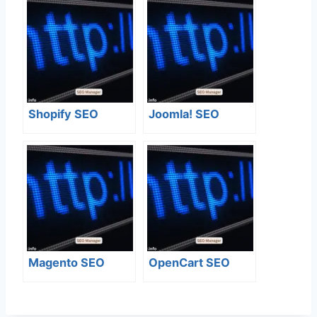
Shopify SEO
Joomla! SEO
Magento SEO
OpenCart SEO