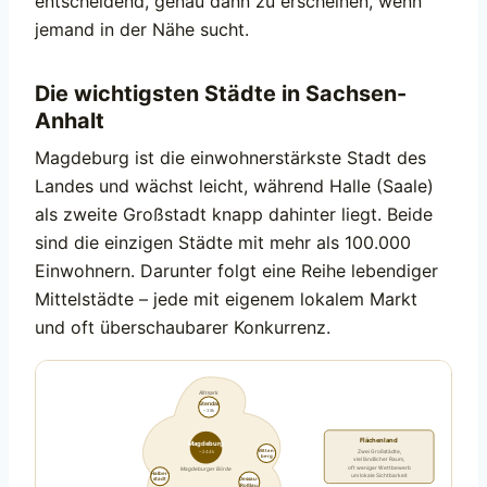
entscheidend, genau dann zu erscheinen, wenn
jemand in der Nähe sucht.
Die wichtigsten Städte in Sachsen-
Anhalt
Magdeburg ist die einwohnerstärkste Stadt des
Landes und wächst leicht, während Halle (Saale)
als zweite Großstadt knapp dahinter liegt. Beide
sind die einzigen Städte mit mehr als 100.000
Einwohnern. Darunter folgt eine Reihe lebendiger
Mittelstädte – jede mit eigenem lokalem Markt
und oft überschaubarer Konkurrenz.
Altmark
Stendal
~39k
Flächenland
Magdeburg
Witten-
Zwei Großstädte,
~244k
berg
viel ländlicher Raum,
oft weniger Wettbewerb
Magdeburger Börde
Halber-
um lokale Sichtbarkeit
stadt
Dessau-
Roßlau