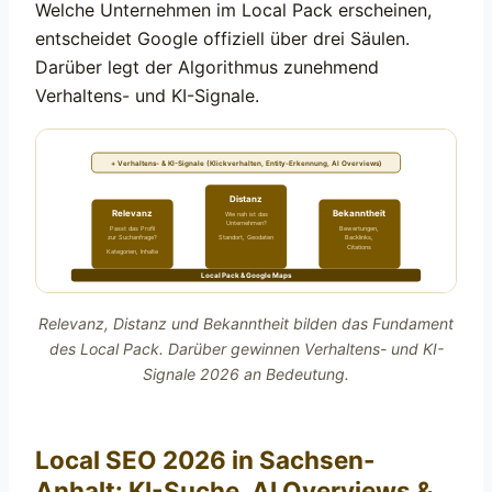
Welche Unternehmen im Local Pack erscheinen,
entscheidet Google offiziell über drei Säulen.
Darüber legt der Algorithmus zunehmend
Verhaltens- und KI-Signale.
+ Verhaltens- & KI-Signale (Klickverhalten, Entity-Erkennung, AI Overviews)
Distanz
Relevanz
Bekanntheit
Wie nah ist das
Unternehmen?
Passt das Profil
Bewertungen,
Standort, Geodaten
zur Suchanfrage?
Backlinks,
Citations
Kategorien, Inhalte
Local Pack & Google Maps
Relevanz, Distanz und Bekanntheit bilden das Fundament
des Local Pack. Darüber gewinnen Verhaltens- und KI-
Signale 2026 an Bedeutung.
Local SEO 2026 in Sachsen-
Anhalt: KI-Suche, AI Overviews &