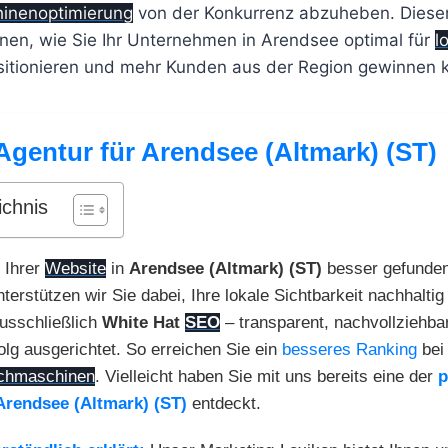
hinenoptimierung
von der Konkurrenz abzuheben. Diese
hnen, wie Sie Ihr Unternehmen in Arendsee optimal für
l
itionieren und mehr Kunden aus der Region gewinnen 
Agentur für Arendsee (Altmark) (ST)
ichnis
 Ihrer
Website
in
Arendsee (Altmark) (ST)
besser gefunden
terstützen wir Sie dabei, Ihre lokale Sichtbarkeit nachhaltig
usschließlich
White Hat
SEO
– transparent, nachvollziehba
folg ausgerichtet. So erreichen Sie ein
besseres Ranking
be
chmaschinen
. Vielleicht haben Sie mit uns bereits eine der
p
Arendsee (Altmark) (ST)
entdeckt.