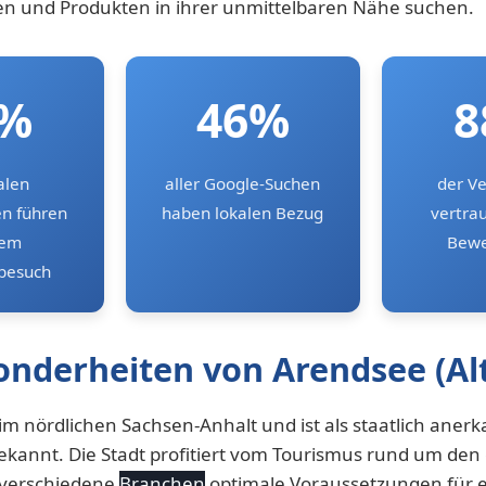
en und Produkten in ihrer unmittelbaren Nähe suchen.
8%
46%
8
alen
aller Google-Suchen
der V
n führen
haben lokalen Bezug
vertra
nem
Bewe
besuch
onderheiten von Arendsee (Al
im nördlichen Sachsen-Anhalt und ist als staatlich aner
ekannt. Die Stadt profitiert vom Tourismus rund um de
 verschiedene
Branchen
optimale Voraussetzungen für e