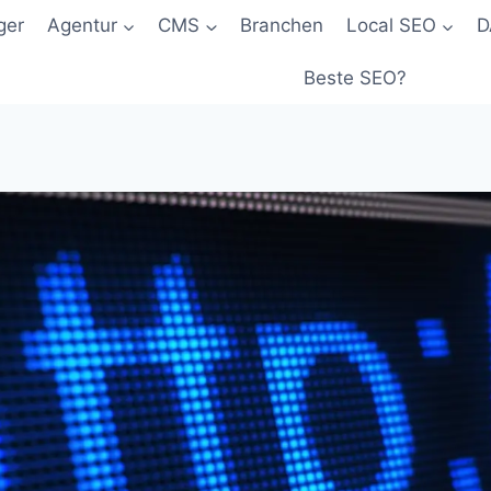
ger
Agentur
CMS
Branchen
Local SEO
D
Beste SEO?