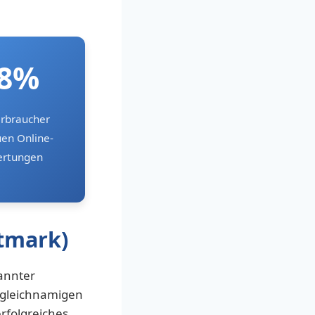
8%
erbraucher
uen Online-
rtungen
tmark)
kannter
n gleichnamigen
rfolgreiches