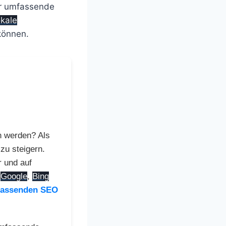
r umfassende
okale
können.
 werden? Als
 zu steigern.
r und auf
i
Google
,
Bing
assenden SEO