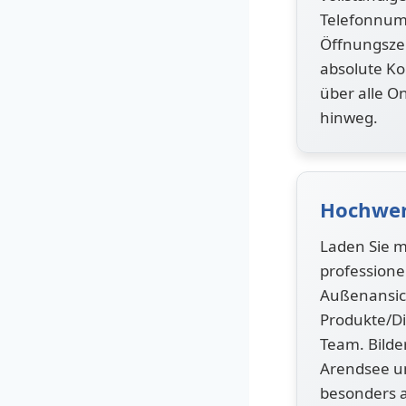
Telefonnum
Öffnungszei
absolute Ko
über alle O
hinweg.
Hochwer
Laden Sie m
professione
Außenansic
Produkte/Di
Team. Bilde
Arendsee u
besonders a