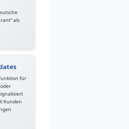
eutsche
rant“ als
dates
funktion für
 oder
ignalisiert
ält Kunden
ungen