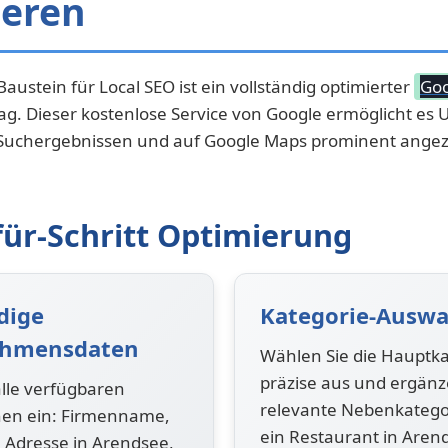
ieren
Baustein für Local SEO ist ein vollständig optimierter
Goo
ag. Dieser kostenlose Service von Google ermöglicht e
 Suchergebnissen und auf Google Maps prominent angez
-für-Schritt Optimierung
dige
Kategorie-Auswa
ehmensdaten
Wählen Sie die Hauptka
präzise aus und ergänz
alle verfügbaren
relevante Nebenkatego
nen ein: Firmenname,
ein Restaurant in Aren
e Adresse in Arendsee,