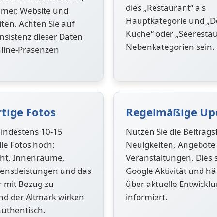
dies „Restaurant“ als
mer, Website und
Hauptkategorie und „D
ten. Achten Sie auf
Küche“ oder „Seerestau
nsistenz dieser Daten
Nebenkategorien sein.
nline-Präsenzen
tige Fotos
Regelmäßige Up
indestens 10-15
Nutzen Sie die Beitrags
lle Fotos hoch:
Neuigkeiten, Angebote
ht, Innenräume,
Veranstaltungen. Dies s
enstleistungen und das
Google Aktivität und h
r mit Bezug zu
über aktuelle Entwickl
nd der Altmark wirken
informiert.
uthentisch.