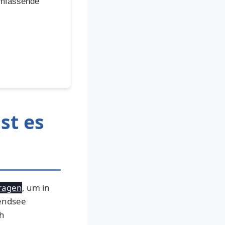
umfassende
st es
ragen
, um in
endsee
ch