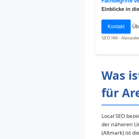
Fachbegriffe ve
Einblicke in d
Übr
Kontakt
SEO NW - Alexander
Was is
für Ar
Local SEO beze
der näheren U
(Altmark) ist d