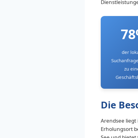
Dienstleistung
7
der lok
Suchanfrage
zu ei
Geschäfts
Die Bes
Arendsee liegt 
Erholungsort b
See und bietet