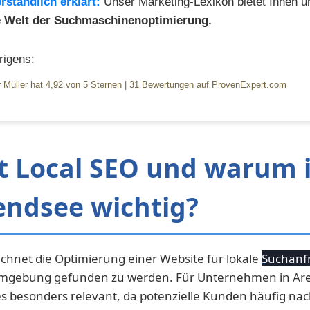
rständlich erklärt:
Unser Marketing-Lexikon bietet Ihnen 
ie Welt der Suchmaschinenoptimierung.
igens:
 Müller
hat
4,92
von
5
Sternen
|
31
Bewertungen auf ProvenExpert.com
t Local SEO und warum i
endsee wichtig?
ichnet die Optimierung einer Website für lokale
Suchanf
mgebung gefunden zu werden. Für Unternehmen in Ar
ies besonders relevant, da potenzielle Kunden häufig na