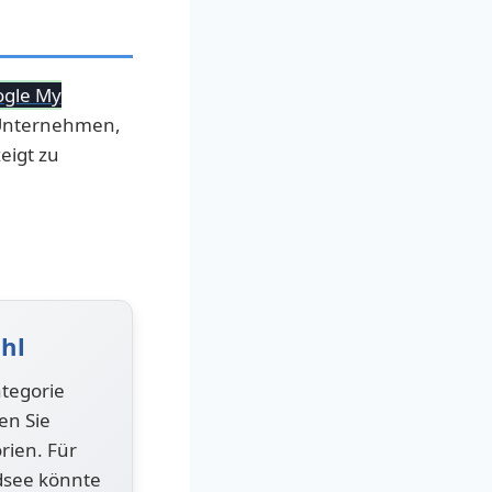
gle My
s Unternehmen,
eigt zu
hl
tegorie
en Sie
rien. Für
dsee könnte