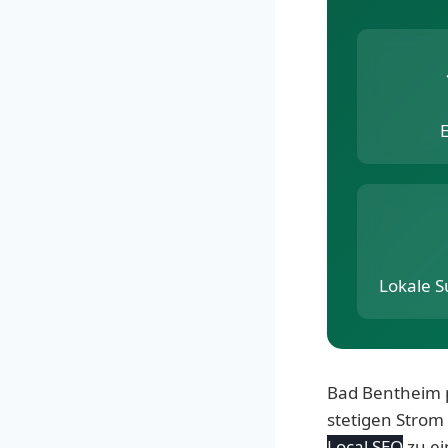
Lokale 
Bad Bentheim p
stetigen Strom
Local SEO
zu ei