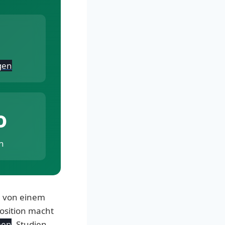
gen
o
h
n von einem
osition macht
men
. Studien