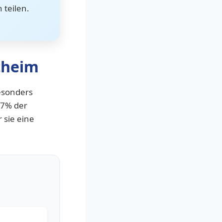
 teilen.
theim
esonders
87% der
 sie eine