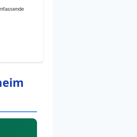
umfassende
heim