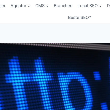
ger
Agentur
CMS
Branchen
Local SEO
D
Beste SEO?