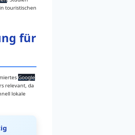
n touristischen
ng für
imiertes
Google
s relevant, da
nell lokale
ig