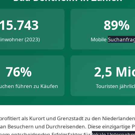
15.743
89%
Einwohner (2023)
Mobile
Suchanfra
76%
2,5 Mi
Suchen führen zu Käufen
Touristen jährlic
rofitiert als Kurort und Grenzstadt zu den Niederlande
 an Besuchern und Durchreisenden. Diese einzigartige P
nem entscheidenden Erfolgsfaktor für
lokale Unterneh