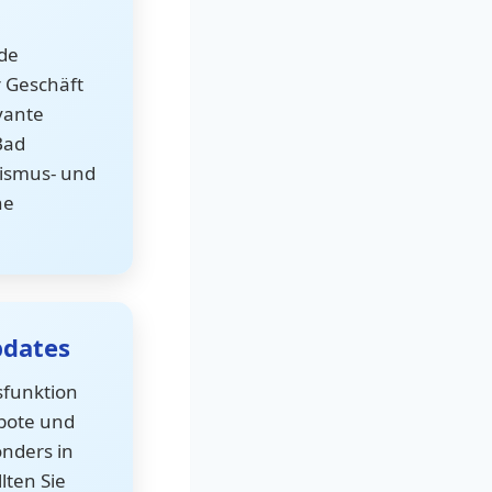
de
r Geschäft
vante
Bad
rismus- und
he
dates
sfunktion
bote und
nders in
lten Sie