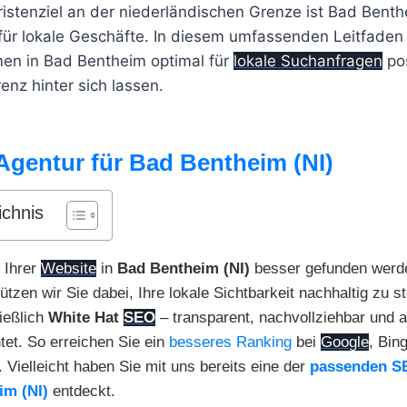
ristenziel an der niederländischen Grenze ist Bad Benth
 für lokale Geschäfte. In diesem umfassenden Leitfaden 
men in Bad Bentheim optimal für
lokale Suchanfragen
pos
enz hinter sich lassen.
Agentur für Bad Bentheim (NI)
ichnis
 Ihrer
Website
in
Bad Bentheim (NI)
besser gefunden werd
ützen wir Sie dabei, Ihre lokale Sichtbarkeit nachhaltig zu s
ießlich
White Hat
SEO
– transparent, nachvollziehbar und au
tet. So erreichen Sie ein
besseres Ranking
bei
Google
, Bin
. Vielleicht haben Sie mit uns bereits eine der
passenden S
im (NI)
entdeckt.