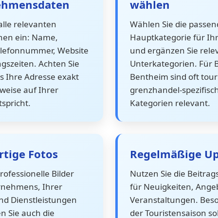
ehmensdaten
wählen
alle relevanten
Wählen Sie die passen
nen ein: Name,
Hauptkategorie für Ih
elefonnummer, Website
und ergänzen Sie rele
gszeiten. Achten Sie
Unterkategorien. Für 
s Ihre Adresse exakt
Bentheim sind oft tou
weise auf Ihrer
grenzhandel-spezifisc
spricht.
Kategorien relevant.
tige Fotos
Regelmäßige Up
rofessionelle Bilder
Nutzen Sie die Beitrag
rnehmens, Ihrer
für Neuigkeiten, Ange
nd Dienstleistungen
Veranstaltungen. Beso
n Sie auch die
der Touristensaison sol