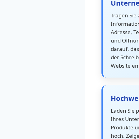
Untern
Tragen Sie 
Informatio
Adresse, T
und Öffnun
darauf, das
der Schreib
Website ent
Hochwer
Laden Sie p
Ihres Unte
Produkte u
hoch. Zeige