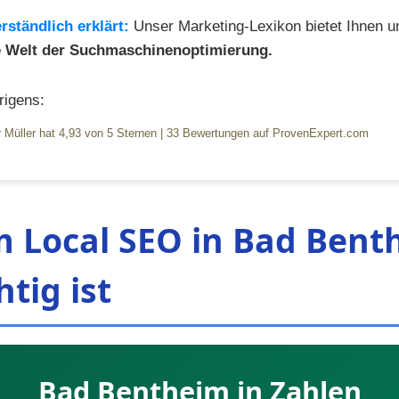
rständlich erklärt:
Unser Marketing-Lexikon bietet Ihnen 
ie Welt der Suchmaschinenoptimierung.
igens:
 Müller
hat
4,93
von
5
Sternen
|
33
Bewertungen auf ProvenExpert.com
 Local SEO in Bad Bent
htig ist
Bad Bentheim in Zahlen