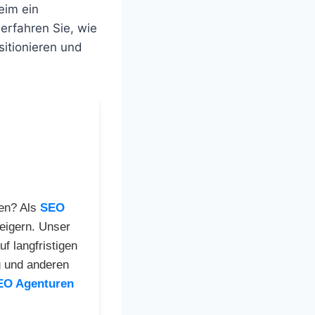
eim ein
erfahren Sie, wie
itionieren und
en? Als
SEO
teigern. Unser
f langfristigen
g und anderen
EO Agenturen