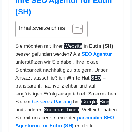
Ihre SEO Agentur für Eutin
(SH)
Inhaltsverzeichnis
Sie möchten mit Ihrer
Website
in
Eutin (SH)
besser gefunden werden? Als
SEO Agentur
unterstützen wir Sie dabei, Ihre lokale
Sichtbarkeit nachhaltig zu steigern. Unser
Ansatz: ausschließlich
White Hat
SEO
–
transparent, nachvollziehbar und auf
langfristigen Erfolg ausgerichtet. So erreichen
Sie ein
besseres Ranking
bei
Google
,
Bing
und anderen
Suchmaschinen
. Vielleicht haben
Sie mit uns bereits eine der
passenden SEO
Agenturen für Eutin (SH)
entdeckt.