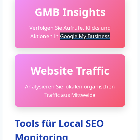
GMB Insights
Verfolgen Sie Aufrufe, Klicks und
Aktionen in
Google My Business
Website Traffic
Analysieren Sie lokalen organischen
Traffic aus Mittweida
Tools für Local SEO
Monitoring