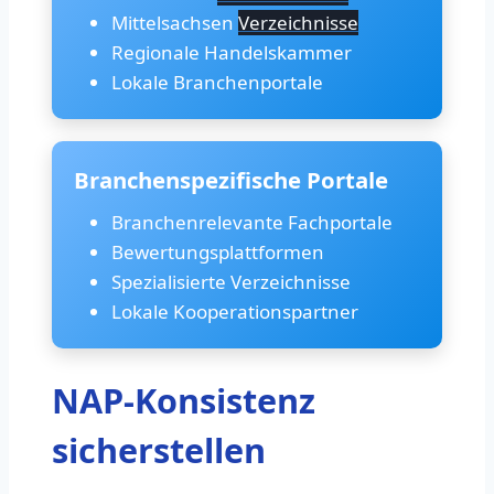
Mittelsachsen
Verzeichnisse
Regionale Handelskammer
Lokale Branchenportale
Branchenspezifische Portale
Branchenrelevante Fachportale
Bewertungsplattformen
Spezialisierte Verzeichnisse
Lokale Kooperationspartner
NAP-Konsistenz
sicherstellen