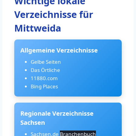
Wichtige lokale
Verzeichnisse für
Mittweida
Allgemeine Verzeichnisse
Gelbe Seiten
Das Örtliche
11880.com
Bing Places
Regionale Verzeichnisse
Sachsen
Sachsen.de
Branchenbuch