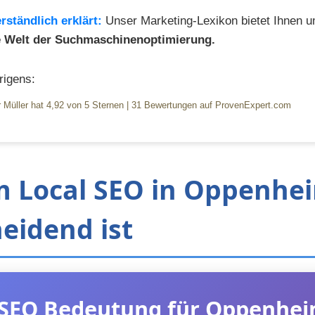
rständlich erklärt:
Unser Marketing-Lexikon bietet Ihnen 
ie Welt der Suchmaschinenoptimierung.
igens:
 Müller
hat
4,92
von
5
Sternen
|
31
Bewertungen auf ProvenExpert.com
 Local SEO in Oppenhe
eidend ist
 SEO Bedeutung für Oppenhe