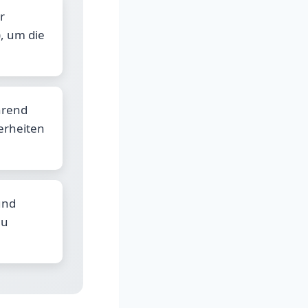
r
, um die
hrend
erheiten
und
au