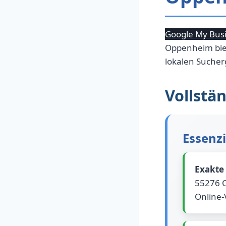
Google My Bus
Oppenheim biete
lokalen Suche
Vollstä
Essenzi
Exakte
55276 O
Online-