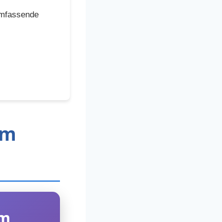
umfassende
im
im