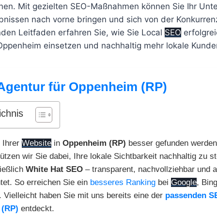
nen. Mit gezielten SEO-Maßnahmen können Sie Ihr Unt
bnissen nach vorne bringen und sich von der Konkurren
en Leitfaden erfahren Sie, wie Sie Local
SEO
erfolgrei
ppenheim einsetzen und nachhaltig mehr lokale Kunden
Agentur für Oppenheim (RP)
ichnis
 Ihrer
Website
in
Oppenheim (RP)
besser gefunden werden
ützen wir Sie dabei, Ihre lokale Sichtbarkeit nachhaltig zu s
ießlich
White Hat SEO
– transparent, nachvollziehbar und au
tet. So erreichen Sie ein
besseres Ranking
bei
Google
, Bin
. Vielleicht haben Sie mit uns bereits eine der
passenden S
 (RP)
entdeckt.