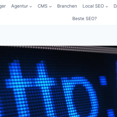
ger
Agentur
CMS
Branchen
Local SEO
D
Beste SEO?