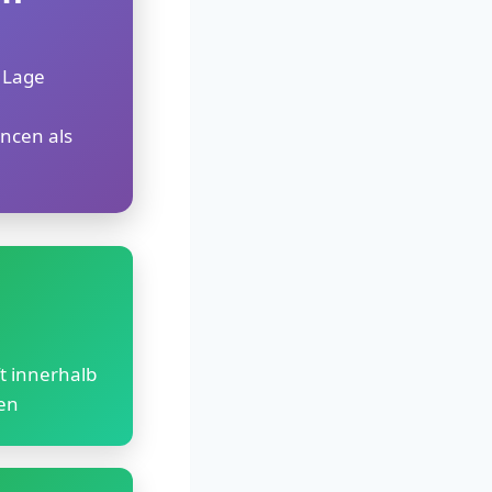
r Lage
ncen als
t innerhalb
en