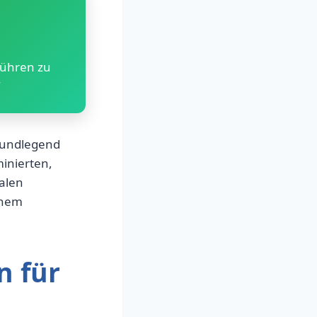
führen zu
grundlegend
inierten,
alen
inem
n für