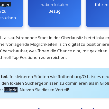
ragen
haben lokalen
führen
n zu
Bezug
besuchen
 als aufstrebende Stadt in der Oberlausitz bietet lokale
rvorragende Möglichkeiten, sich digital zu positioniere
 überschaubar, was Ihnen die Chance gibt, mit gezielten
ell Top-Positionen zu erreichen.
teil:
In kleineren Städten wie Rothenburg/O.L. ist es deu
in den lokalen Suchergebnissen zu dominieren als in Gro
er
Leipzig
. Nutzen Sie diesen Vorteil!