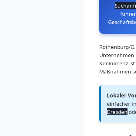
Suchanf
führe
Geschäfts
Rothenburg/O.L.
Unternehmen he
Konkurrenz ist
Maßnahmen schn
Lokaler Vor
einfacher, 
Dresden
od