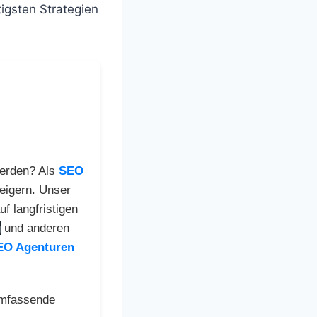
igsten Strategien
erden? Als
SEO
teigern. Unser
f langfristigen
g
und anderen
EO Agenturen
umfassende