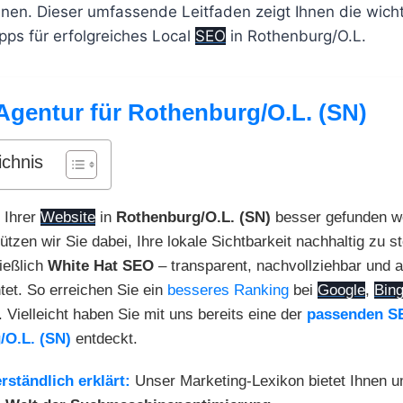
n. Dieser umfassende Leitfaden zeigt Ihnen die wicht
pps für erfolgreiches Local
SEO
in Rothenburg/O.L.
Agentur für Rothenburg/O.L. (SN)
ichnis
 Ihrer
Website
in
Rothenburg/O.L. (SN)
besser gefunden w
ützen wir Sie dabei, Ihre lokale Sichtbarkeit nachhaltig zu s
ießlich
White Hat SEO
– transparent, nachvollziehbar und au
tet. So erreichen Sie ein
besseres Ranking
bei
Google
,
Bin
. Vielleicht haben Sie mit uns bereits eine der
passenden S
/O.L. (SN)
entdeckt.
rständlich erklärt:
Unser Marketing-Lexikon bietet Ihnen 