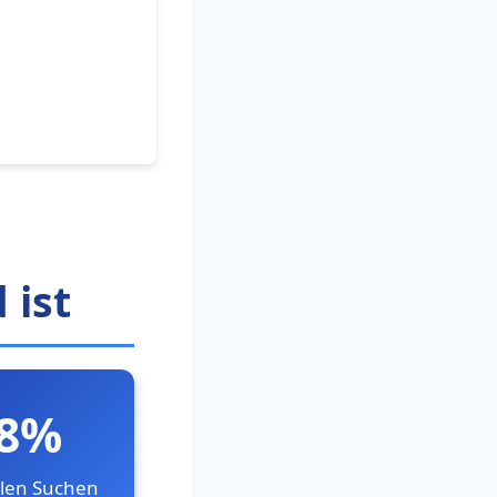
 ist
8%
alen Suchen