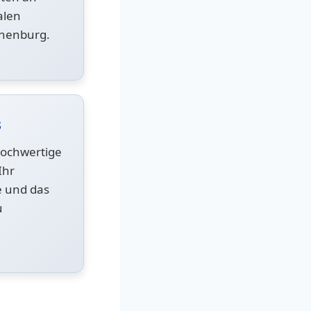
alen
thenburg.
s
hochwertige
Ihr
e und das
u