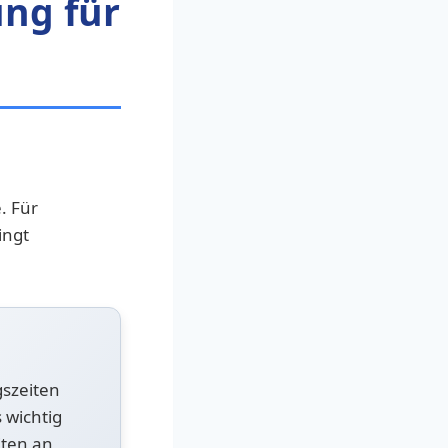
ng für
. Für
ingt
gszeiten
 wichtig
iten an