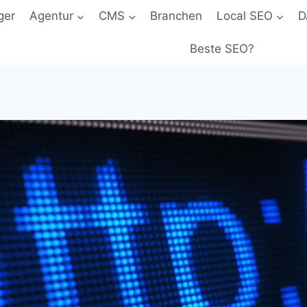
ger
Agentur
CMS
Branchen
Local SEO
D
Beste SEO?