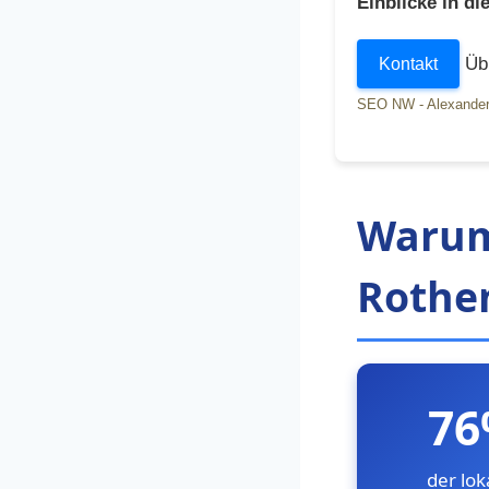
Einblicke in d
Übr
Kontakt
SEO NW - Alexander
Warum
Rothen
7
der lok