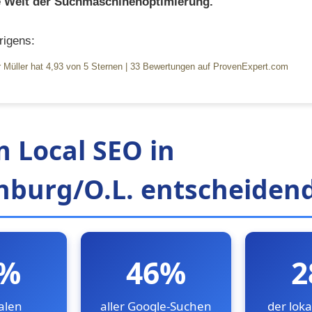
ie Welt der Suchmaschinenoptimierung.
igens:
 Müller
hat
4,93
von
5
Sternen
|
33
Bewertungen auf ProvenExpert.com
 Local SEO in
burg/O.L. entscheidend
6%
46%
2
alen
aller Google-Suchen
der lok