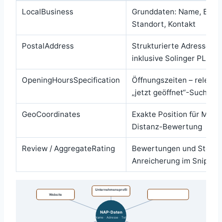
LocalBusiness
Grunddaten: Name, Bran
Standort, Kontakt
PostalAddress
Strukturierte Adresse
inklusive Solinger PLZ
OpeningHoursSpecification
Öffnungszeiten – relevan
„jetzt geöffnet“-Suchen
GeoCoordinates
Exakte Position für Maps
Distanz-Bewertung
Review / AggregateRating
Bewertungen und Sterne
Anreicherung im Snippet
Unternehmensprofil
Website
NAP-Daten
Name · Adresse · Tel.