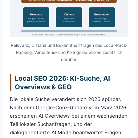
Verhaltens- & KI-Signale (Klickverhalten · Entity-Erkennung · KI-Antworten)
Relevanz
Distanz
Bekanntheit
Kategorie · Inhalte
Nähe zum
Bewertungen ·
passend zur Suche
Suchstandort
Backlinks · Citations
Fundament: vollständiges Google Unternehmensprofil & konsistente NAP-Daten
Relevanz, Distanz und Bekanntheit tragen das Local-Pack-
Ranking; Verhaltens- und KI-Signale wirken zusätzlich
darüber.
Local SEO 2026: KI-Suche, AI
Overviews & GEO
Die lokale Suche verändert sich 2026 spürbar.
Nach dem Google-Core-Update vom März 2026
erscheinen AI Overviews bei einem wachsenden
Teil lokaler Suchanfragen, und der
dialogorientierte AI Mode beantwortet Fragen