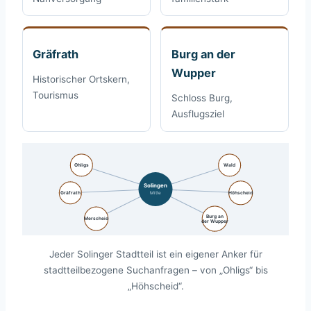
Gräfrath
Burg an der
Wupper
Historischer Ortskern,
Tourismus
Schloss Burg,
Ausflugsziel
Ohligs
Wald
Solingen
Gräfrath
Mitte
Höhscheid
Burg an
Merscheid
der Wupper
Jeder Solinger Stadtteil ist ein eigener Anker für
stadtteilbezogene Suchanfragen – von „Ohligs“ bis
„Höhscheid“.