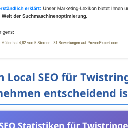
rständlich erklärt:
Unser Marketing-Lexikon bietet Ihnen 
ie Welt der Suchmaschinenoptimierung.
igens:
 Müller
hat
4,92
von
5
Sternen
|
31
Bewertungen auf ProvenExpert.com
Local SEO für Twistrin
nehmen entscheidend is
SEO Statistiken für Twistring