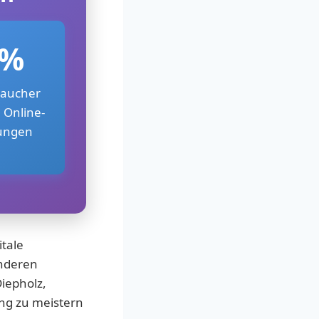
8%
raucher
 Online-
ungen
itale
anderen
iepholz,
ung zu meistern