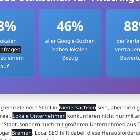
8%
46%
8
lokalen
aller Google-Suchen
der Verb
nfragen
haben lokalen
vertrauen
 zu einem
Bezug
Bewert
auf
g eine kleinere Stadt in
Niedersachsen
sein, aber die dig
real.
Lokale Unternehmen
konkurrieren nicht nur mit 
er Stadt, sondern auch mit größeren Unternehmen aus D
ogar
Bremen
. Local SEO hilft dabei, diese Herausforder