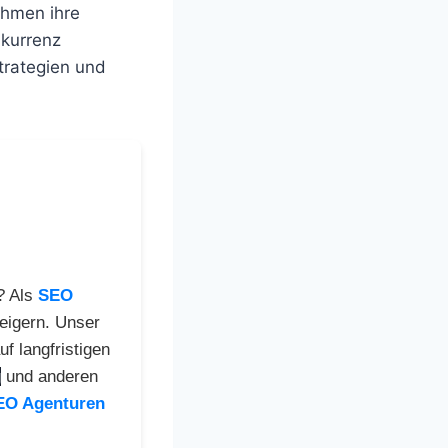
hmen ihre
kurrenz
trategien und
? Als
SEO
teigern. Unser
f langfristigen
g
und anderen
EO Agenturen