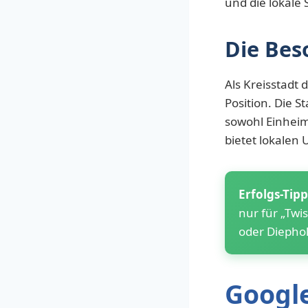
und die lokale 
Die Bes
Als Kreisstadt 
Position. Die S
sowohl Einheim
bietet lokalen
Erfolgs-Tipp
nur für „Twi
oder Diephol
Googl