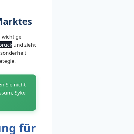
Marktes
h wichtige
brück
und zieht
esonderheit
ategie.
n Sie nicht
assum, Syke
ng für