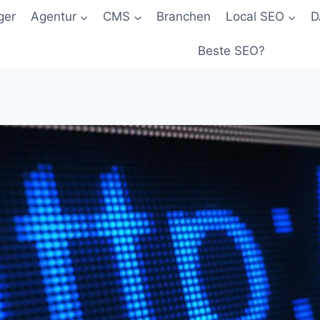
ger
Agentur
CMS
Branchen
Local SEO
D
Beste SEO?