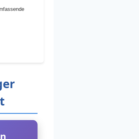
umfassende
ger
t
en