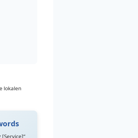
e lokalen
words
 [Service]“