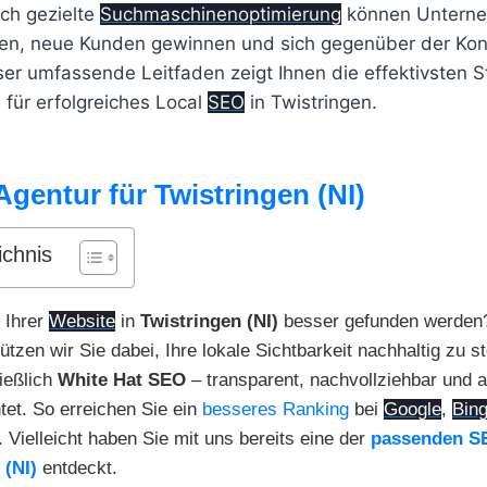
rch gezielte
Suchmaschinenoptimierung
können Unterne
en, neue Kunden gewinnen und sich gegenüber der Kon
er umfassende Leitfaden zeigt Ihnen die effektivsten S
 für erfolgreiches Local
SEO
in Twistringen.
Agentur für Twistringen (NI)
ichnis
 Ihrer
Website
in
Twistringen (NI)
besser gefunden werden
ützen wir Sie dabei, Ihre lokale Sichtbarkeit nachhaltig zu s
ießlich
White Hat SEO
– transparent, nachvollziehbar und au
tet. So erreichen Sie ein
besseres Ranking
bei
Google
,
Bin
Vielleicht haben Sie mit uns bereits eine der
passenden S
 (NI)
entdeckt.