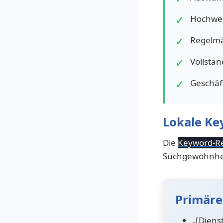
Hochwer
Regelmä
Vollstän
Geschäf
Lokale Ke
Die
Keyword-R
Suchgewohnhei
Primäre
„[Diens