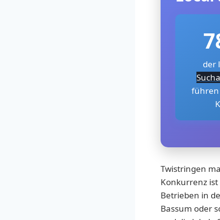
7
der 
Sucha
führen
K
Twistringen ma
Konkurrenz ist 
Betrieben in d
Bassum oder s