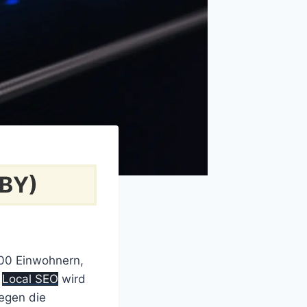
(BY)
000 Einwohnern,
.
Local SEO
wird
gegen die