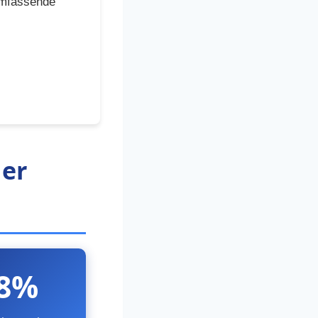
umfassende
der
8%