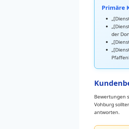
Primäre 
„[Diens
„[Diens
der Do
„[Diens
„[Diens
Pfaffen
Kundenbe
Bewertungen si
Vohburg sollte
antworten.