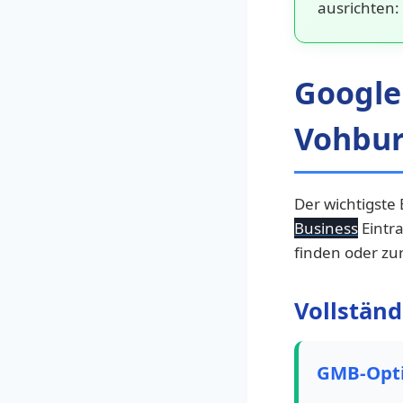
ausrichten:
Google
Vohbu
Der wichtigste 
Business
Eintra
finden oder zu
Vollstän
GMB-Opti