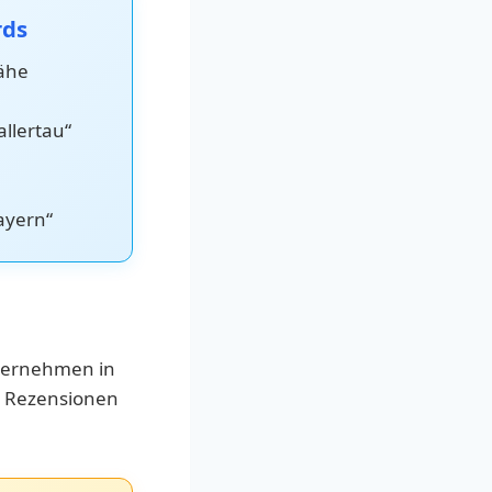
rds
nähe
allertau“
ayern“
nternehmen in
le Rezensionen