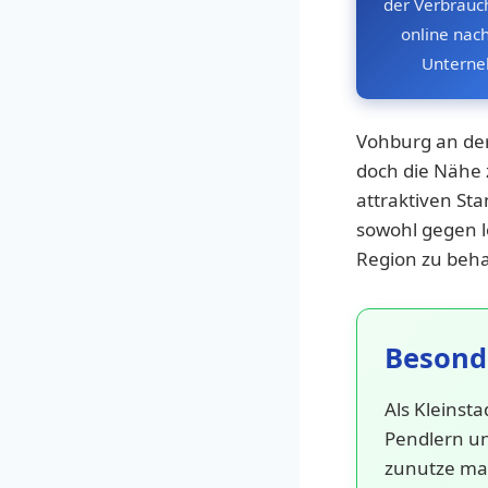
der Verbrauc
online nach
Untern
Vohburg an de
doch die Nähe 
attraktiven Sta
sowohl gegen 
Region zu beh
Besond
Als Kleinst
Pendlern un
zunutze mac