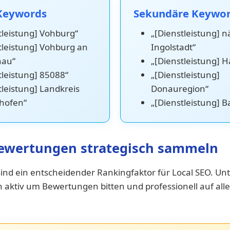
Keywords
Sekundäre Keywo
tleistung] Vohburg“
„[Dienstleistung] 
tleistung] Vohburg an
Ingolstadt“
nau“
„[Dienstleistung] H
tleistung] 85088“
„[Dienstleistung]
tleistung] Landkreis
Donauregion“
hofen“
„[Dienstleistung] B
wertungen strategisch sammeln
nd ein entscheidender Rankingfaktor für Local SEO. U
n aktiv um Bewertungen bitten und professionell auf al