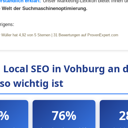
rständlich erklärt:
Unser Marketing-Lexikon bietet Ihnen 
ie Welt der Suchmaschinenoptimierung.
igens:
 Müller
hat
4,92
von
5
Sternen
|
31
Bewertungen auf ProvenExpert.com
Local SEO in Vohburg an 
o wichtig ist
2%
76%
2