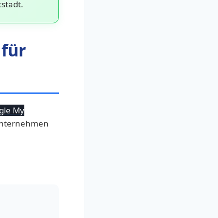
stadt.
für
gle My
r Unternehmen