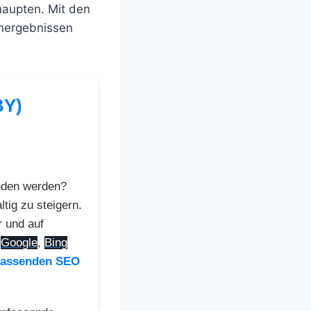
aupten. Mit den
chergebnissen
BY)
nden werden?
ltig zu steigern.
r und auf
i
Google
,
Bing
assenden SEO