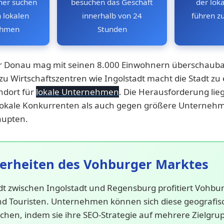
her suchen
besuchen das Geschäft
der lok
 lokalen
innerhalb von 24
führen z
ehmen
Stunden
r Donau mag mit seinen 8.000 Einwohnern überschauba
zu Wirtschaftszentren wie Ingolstadt macht die Stadt zu
ndort für
lokale Unternehmen
. Die Herausforderung lieg
lokale Konkurrenten als auch gegen größere Unterneh
aupten.
erheiten des Vohburger Marktes
adt zwischen Ingolstadt und Regensburg profitiert Vohbu
d Touristen. Unternehmen können sich diese geografis
hen, indem sie ihre SEO-Strategie auf mehrere Zielgru