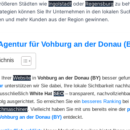
rößeren Städten wie
Ingolstadt
oder
Regensburg
zu beh
rategien können Sie Ihr Unternehmen in den lokalen Su
en und mehr Kunden aus der Region gewinnen.
Agentur für Vohburg an der Donau (
ichnis
 Ihrer
Website
in
Vohburg an der Donau (BY)
besser gefu
ur
unterstützen wir Sie dabei, Ihre lokale Sichtbarkeit nachha
usschließlich
White Hat
SEO
– transparent, nachvollziehba
folg ausgerichtet. So erreichen Sie ein
besseres Ranking
be
chmaschinen
. Vielleicht haben Sie mit uns bereits eine der
p
Vohburg an der Donau (BY)
entdeckt.