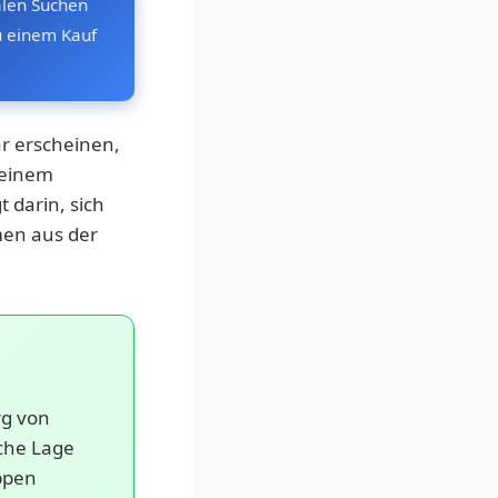
alen Suchen
u einem Kauf
r erscheinen,
 einem
t darin, sich
men aus der
rg von
che Lage
ppen