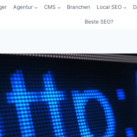
ger
Agentur
CMS
Branchen
Local SEO
D
Beste SEO?