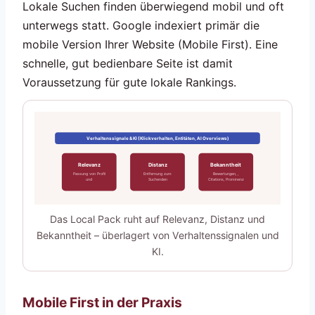
Lokale Suchen finden überwiegend mobil und oft
unterwegs statt. Google indexiert primär die
mobile Version Ihrer Website (Mobile First). Eine
schnelle, gut bedienbare Seite ist damit
Voraussetzung für gute lokale Rankings.
Verhaltenssignale & KI (Klickverhalten, Entitäten, AI Overviews)
Relevanz
Distanz
Bekanntheit
Passung von Profil
Entfernung zum
Bewertungen,
,
und
Suchenden
Citations, Prominenz
Das Local Pack ruht auf Relevanz, Distanz und
Bekanntheit – überlagert von Verhaltenssignalen und
KI.
Mobile First in der Praxis